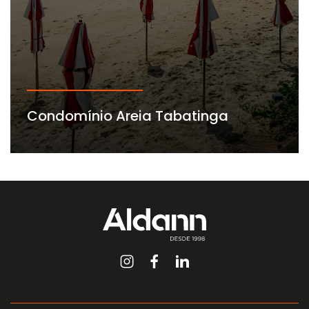
Condomínio Areia Tabatinga
A partir de
02
02 vagas
78 m²
quartos